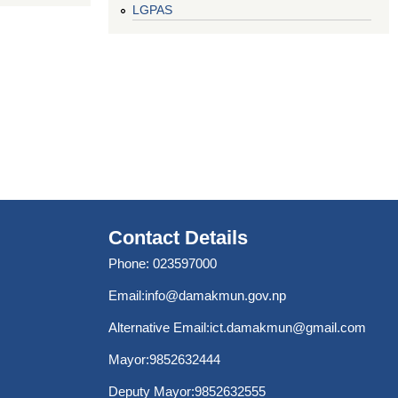
LGPAS
Contact Details
Phone: 023597000
Email:
info@damakmun.gov.np
Alternative Email:
ict.damakmun@gmail.com
Mayor:9852632444
Deputy Mayor:9852632555