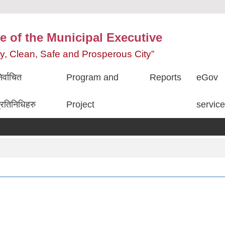
e of the Municipal Executive
ity, Clean, Safe and Prosperous City”
िर्वाचित
Program and
Reports
eGov
्रतिनिधिहरु
Project
servic