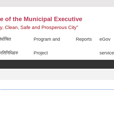
e of the Municipal Executive
ity, Clean, Safe and Prosperous City”
िर्वाचित
Program and
Reports
eGov
्रतिनिधिहरु
Project
servic