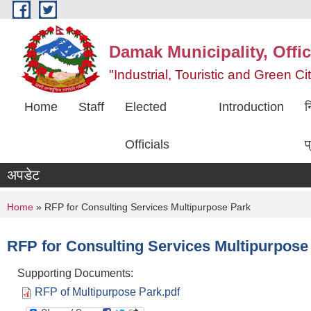
Skip to main content
Damak Municipality, Offic
"Industrial, Touristic and Green C
Home
Staff
Elected
Introduction
न
Officials
प
अपडेट
You are here
Home
» RFP for Consulting Services Multipurpose Park
RFP for Consulting Services Multipurpose
Supporting Documents:
RFP of Multipurpose Park.pdf