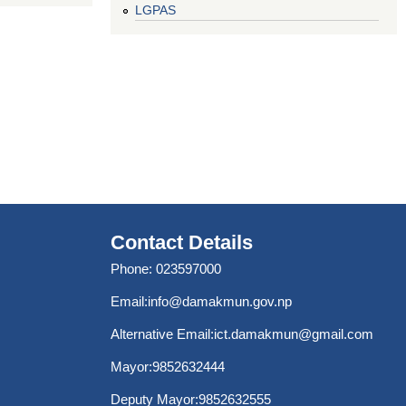
LGPAS
Contact Details
Phone: 023597000
Email:
info@damakmun.gov.np
Alternative Email:
ict.damakmun@gmail.com
Mayor:9852632444
Deputy Mayor:9852632555