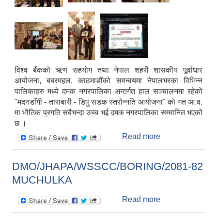
विश्व बैंकको ऋण सहयोग तथा नेपाल शहरी शासकीय पूर्वाधार
आयोजना, बबरमहल, काठमाडौंको समन्वयमा नेपालभरका विभिन्न
पालिकाहरु मध्ये दमक नगरपालिका अन्तर्गत हाल सञ्चालनमा रहेको
"मदनडाँगी - ताराबारी - डिपु सडक स्तरोन्नति आयोजना" को गत आ.व.
मा भौतिक प्रगति सबैभन्दा उच्च भई दमक नगरपालिका सम्मानित भएको
छ ।
Read more
about दमक
नगरपालिका
सम्मानित
DMO/JHAPA/WSSCC/BORING/2081-82
MUCHULKA
Read more
about
DMO/JHAPA/W