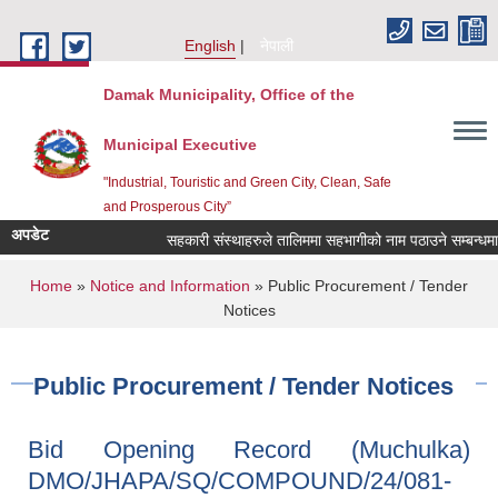
Skip to main content
English
नेपाली
Damak Municipality, Office of the
Municipal Executive
"Industrial, Touristic and Green City, Clean, Safe
and Prosperous City”
अपडेट
सहकारी संस्थाहरुले तालिममा सहभागीको नाम पठाउने सम्बन्धमा ।
You are here
Home
»
Notice and Information
» Public Procurement / Tender
Notices
Public Procurement / Tender Notices
Bid Opening Record (Muchulka)
DMO/JHAPA/SQ/COMPOUND/24/081-