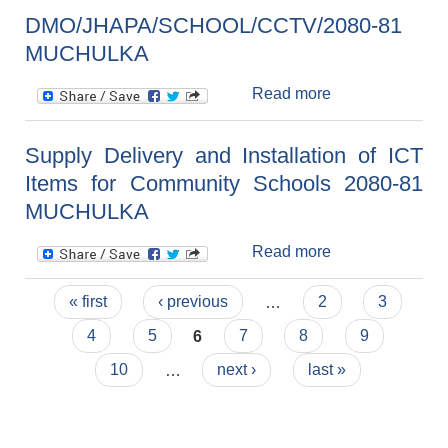
SSCC/BORING/
DMO/JHAPA/SCHOOL/CCTV/2080-81
2081-82
MUCHULKA
MUCHULKA
Read more
about
DMO/JHAPA/S
CHOOL/CCTV/
Supply Delivery and Installation of ICT
2080-81
Items for Community Schools 2080-81
MUCHULKA
MUCHULKA
Read more
about Supply
Delivery and
Pages
Installation of
« first
‹ previous
…
2
3
ICT Items for
4
5
6
7
8
9
Community
Schools 2080-
10
…
next ›
last »
81 MUCHULKA