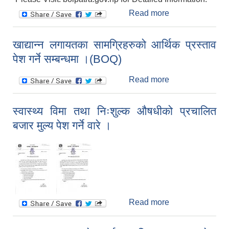
Read more
about Invitation
for BIDS for
Stationary and
खाद्यान्न लगायतका सामग्रिहरुको आर्थिक प्रस्ताव
Printed
पेश गर्ने सम्बन्धमा ।(BOQ)
Stationary
सूचनाको हक सम्बन्धि ऐन २०६४ को दफा ५ (३) बमोजिमको प्रकाशन गर्नु पर्ने सूचना
ITEMS
Read more
about खाद्यान्न
लगायतका
सामग्रिहरुको
स्वास्थ्य विमा तथा निःशुल्क औषधीको प्रचालित
आर्थिक प्रस्ताव पेश
बजार मुल्य पेश गर्ने वारे ।
गर्ने सम्बन्धमा ।
(BOQ)
Read more
about स्वास्थ्य विमा
तथा निःशुल्क
औषधीको प्रचालित