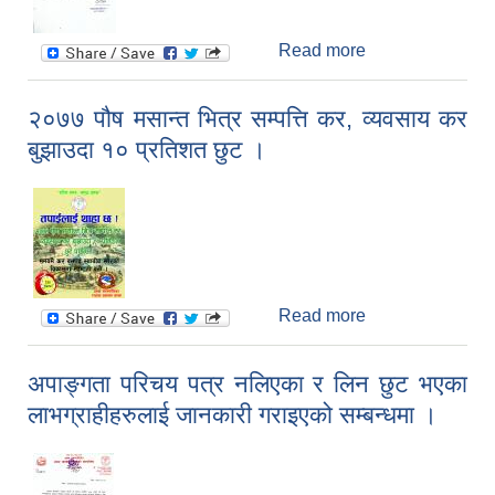
Read more
about सामाजिक
परिचालक (पशु सेवा
प्राविधिकको)
२०७७ पौष मसान्त भित्र सम्पत्ति कर, व्यवसाय कर
अन्तिम नतिजा
सूचनाको हक सम्बन्धि ऐन २०६४ को दफा ५ (३) बमोजिमको प्रकाशन गर्नु पर्ने सूचना
बुझाउदा १० प्रतिशत छुट ।
प्रकाशित गरिएको
सम्बन्धमा ।
Read more
about २०७७ पौष
मसान्त भित्र सम्पत्ति
कर, व्यवसाय कर
अपाङ्गता परिचय पत्र नलिएका र लिन छुट भएका
बुझाउदा १० प्रतिशत
लाभग्राहीहरुलाई जानकारी गराइएको सम्बन्धमा ।
छुट ।