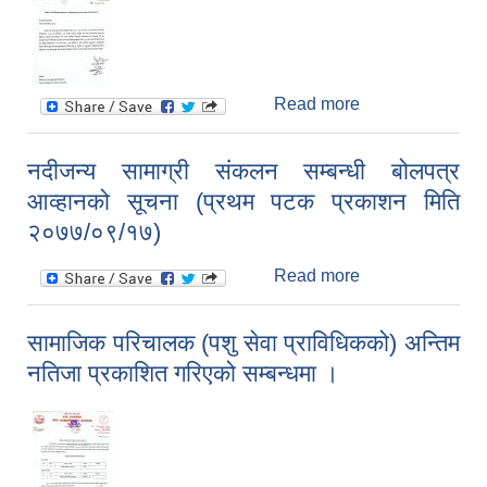
Read more
about श्री सबै
विद्यालयहरु दमक
नगरपालिका, झापा
नदीजन्य सामाग्री संकलन सम्बन्धी बोलपत्र
नयाँ विद्यालय
आव्हानको सूचना (प्रथम पटक प्रकाशन मिति
संचालन/
स्थानान्तरण/तह थप/
२०७७/०९/१७)
कक्षा थप सम्बन्धमा
Read more
about नदीजन्य
सामाग्री संकलन
सम्बन्धी बोलपत्र
सामाजिक परिचालक (पशु सेवा प्राविधिकको) अन्तिम
आव्हानको सूचना
नतिजा प्रकाशित गरिएको सम्बन्धमा ।
(प्रथम पटक
प्रकाशन मिति
२०७७/०९/१७)