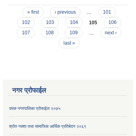
नगरपालिकाको पशु
Pages
सेवा प्राविधिकको
« first
‹ previous
…
101
अन्तरवार्ता सम्बनधी
102
103
104
105
106
सूचना ।
107
108
109
…
next ›
last »
नगर प्रोफाईल
दमक नगरपालिका प्रोफाईल २०७५
श्रोत नक्शा तथा सामाजिक आर्थिक प्रतिबेदन २०६९