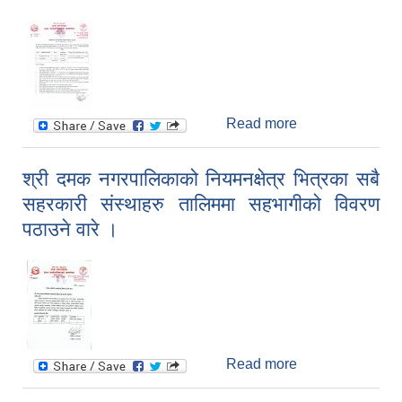
Read more
about सवारीसाधन
लिलाम बिक्री
सम्बन्धि बोलपत्र
श्री दमक नगरपालिकाको नियमनक्षेत्र भित्रका सबै
आव्हान(प्रथम पटक
सहरकारी संस्थाहरु तालिममा सहभागीको विवरण
प्रकाशित मिति
२०७७/०९/०२)
पठाउने वारे ।
Read more
about श्री दमक
नगरपालिकाको