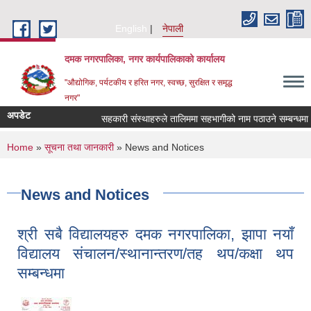
Skip to main content
English
नेपाली
दमक नगरपालिका, नगर कार्यपालिकाको कार्यालय
"औद्योगिक, पर्यटकीय र हरित नगर, स्वच्छ, सुरक्षित र समृद्ध
नगर"
अपडेट
सहकारी संस्थाहरुले तालिममा सहभागीको नाम पठाउने सम्बन्धमा ।
You are here
Home
»
सूचना तथा जानकारी
» News and Notices
News and Notices
श्री सबै विद्यालयहरु दमक नगरपालिका, झापा नयाँ
विद्यालय संचालन/स्थानान्तरण/तह थप/कक्षा थप
सम्बन्धमा