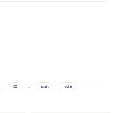
य सम्बन्धमा ।
30
…
next ›
last »