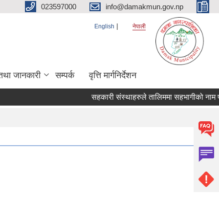
023597000
info@damakmun.gov.np
English
नेपाली
तथा जानकारी
सम्पर्क
वृत्ति मार्गनिर्देशन
सहकारी संस्थाहरुले तालिममा सहभागीको नाम पठ