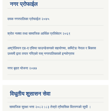
नगर प्रोफाईल
दमक नगरपालिका प्रोफाईल २०७५
सूचनाको हक सम्बन्धि ऐन २०६४ को दफा ५ (३) बमोजिमको प्रकाशन गर्नु पर्ने सूचना
श्रोत नक्शा तथा सामाजिक आर्थिक प्रतिबेदन २०६९
अष्ट्रेलियन एड-द एसिया फाउन्डेसनको सहयोगमा, कमिटेड नेपाल र बिकास
उध्यमी द्वारा तयार गरिएको यस् नगरपालिकाको इन्फोग्राफ
नगर बृहत योजना २०७७
विधुतीय शुसासन सेवा
सामाजिक सुरक्षा भत्ता २०८२।८३ तेस्रो त्रैमासिक वितरणको सूची ।