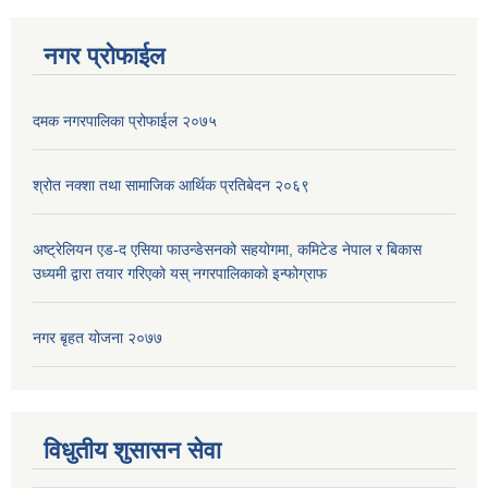
नगर प्रोफाईल
दमक नगरपालिका प्रोफाईल २०७५
सूचनाको हक सम्बन्धि ऐन २०६४ को दफा ५ (३) बमोजिमको प्रकाशन गर्नु पर्ने सूचना
श्रोत नक्शा तथा सामाजिक आर्थिक प्रतिबेदन २०६९
अष्ट्रेलियन एड-द एसिया फाउन्डेसनको सहयोगमा, कमिटेड नेपाल र बिकास
उध्यमी द्वारा तयार गरिएको यस् नगरपालिकाको इन्फोग्राफ
नगर बृहत योजना २०७७
विधुतीय शुसासन सेवा