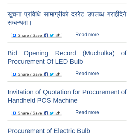
कवाडी र जीवजन्तुको
व्यावसायिक उपयोग
सूचना प्रविधि सामाग्रीको दररेट उपलब्ध गराईदिने
कर संकलनको लागि
सम्बन्धमा।
दरभाउपत्र आव्हान
सम्बन्धी सूचना
Read more
about सूचना
प्रविधि सामाग्रीको
दररेट उपलब्ध
Bid Opening Record (Muchulka) of
गराईदिने सम्बन्धमा।
Procurement Of LED Bulb
Read more
about Bid
Opening Record
(Muchulka) of
Invitation of Quotation for Procurement of
Procurement Of
Handheld POS Machine
LED Bulb
Read more
about Invitation
of Quotation for
Procurement of
Procurement of Electric Bulb
Handheld POS