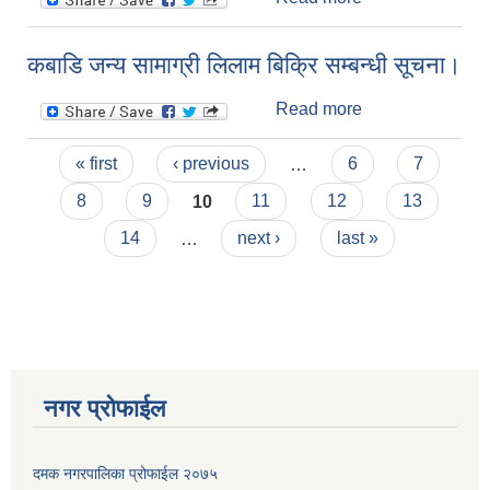
Procurement of
Insurance
कबाडि जन्य सामाग्री लिलाम बिक्रि सम्बन्धी सूचना।
Medicine for
Damak
Read more
about कबाडि जन्य
Municipality
सामाग्री लिलाम
2080-81
Pages
बिक्रि सम्बन्धी
« first
‹ previous
…
6
7
सूचना।
8
9
10
11
12
13
14
…
next ›
last »
नगर प्रोफाईल
दमक नगरपालिका प्रोफाईल २०७५